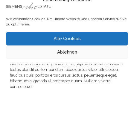
Cum sociis natoque
Wir verwenden Cookies, um unsere Website und unseren Service für Sie
zu optimieren.
Nullam viverra consectetuer. Quisque cursus et,
porttitor risus. Aliquam sem. In hendrerit nulla quam
nunc, accumsan congue.
Alle Cookies
Ablehnen
Nullam wisi ultricies a, gravida vitae, dapibus risus ante sodales
lectus blandit eu, tempor diam pede cursus vitae, ultricies eu,
faucibus quis, porttitor eros cursus lectus, pellentesque eget,
bibendum a, gravida ullamcorper quam. Nullam viverra
consectetuer.