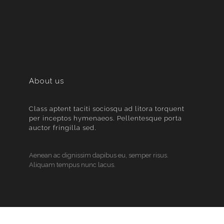
About us
Class aptent taciti sociosqu ad litora torquent
per inceptos hymenaeos. Pellentesque porta
auctor fringilla sed.
Aenean ac dignissim dapibus eu, semper risus.
Aliquam tempus nunc lacus.