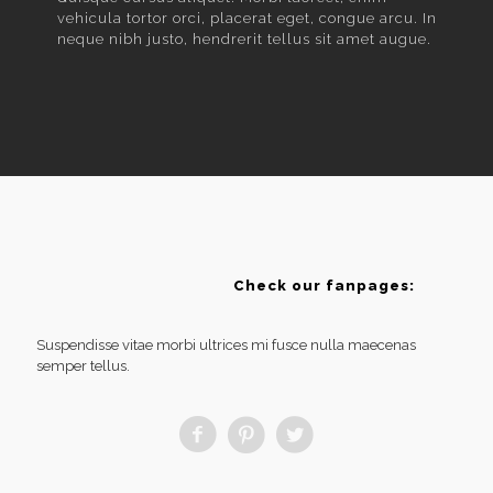
vehicula tortor orci, placerat eget, congue arcu. In
neque nibh justo, hendrerit tellus sit amet augue.
Check our fanpages:
Suspendisse vitae morbi ultrices mi fusce nulla maecenas
semper tellus.