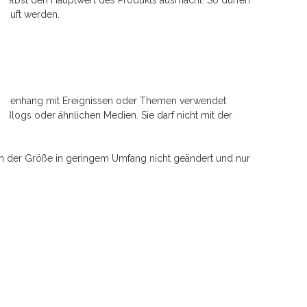
i selbst den Hauptwert des Produkts ausmacht. So dürfen
ekauft werden.
usammenhang mit Ereignissen oder Themen verwendet
en-Blogs oder ähnlichen Medien. Sie darf nicht mit der
n der Größe in geringem Umfang nicht geändert und nur