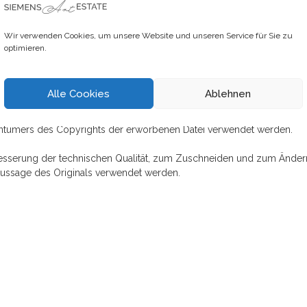
s- und Vertriebsprodukten, bei denen die erworbene digitale Malere
gestaltet werden, die hauptsächlich wegen des aufgedruckten Bildes g
Wir verwenden Cookies, um unsere Website und unseren Service für Sie zu
ine separate Lizenz für diese erworben wird.
optimieren.
Alle Cookies
Ablehnen
vorherigem schriftlichem Einverständnis von Karin Siemens und in Z
 d. h. in der Regel in Zeitungs- oder Zeitschriftenartikeln, Nachricht
 Eigentümers des Copyrights der erworbenen Datei verwendet werden.
besserung der technischen Qualität, zum Zuschneiden und zum Änder
Aussage des Originals verwendet werden.