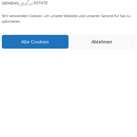
Auflage der Serie „Tagesblä
insgesamt höchstens drei 
Wir verwenden Cookies, um unsere Website und unseren Service für Sie zu
Sie erhalten nach dem Kauf ei
optimieren.
zusende. Dieses Dokument e
einen Stempel der Galerie S
Alle Cookies
Ablehnen