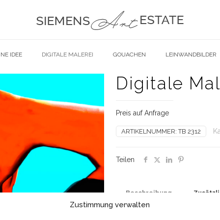
NE IDEE
DIGITALE MALEREI
GOUACHEN
LEINWANDBILDER
Digitale Mal
Preis auf Anfrage
Ka
ARTIKELNUMMER:
TB 2312
Teilen
Beschreibung
Zusätzl
Zustimmung verwalten
Dieses Bild von Wolfgang Sie