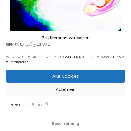
Zustimmung verwalten
Digitale Malerei 2334
Wir verwenden Cookies, um unsere Website und unseren Service für Sie
zu optimieren.
Alle Cookies
Preis auf Anfrage
ARTIKELNUMMER:
TB 2334
Kategorie:
Digitale Malerei
Ablehnen
Teilen
Beschreibung