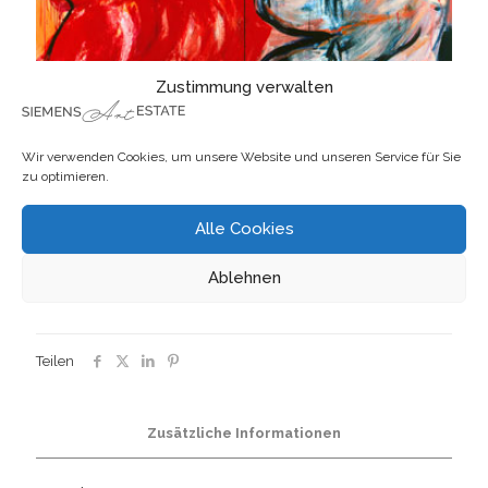
Zustimmung verwalten
Diptychon – Fruit de
Wir verwenden Cookies, um unsere Website und unseren Service für Sie
zu optimieren.
mer II, Hummer
Alle Cookies
Besichtigung und Preis auf Anfrage
Ablehnen
ARTIKELNUMMER:
LW 011
Kategorie:
Leinwandbilder
Teilen
Zusätzliche Informationen