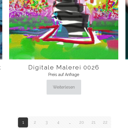
k
Digitale Malerei 0026
Preis auf Anfrage
Weiterlesen
1
2
3
4
…
20
21
22